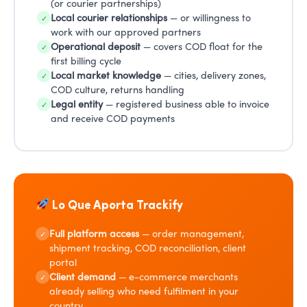
(or courier partnerships)
Local courier relationships
— or willingness to
✓
work with our approved partners
Operational deposit
— covers COD float for the
✓
first billing cycle
Local market knowledge
— cities, delivery zones,
✓
COD culture, returns handling
Legal entity
— registered business able to invoice
✓
and receive COD payments
Lo Que Aporta Trackify
Full platform access
— order management,
✓
shipment tracking, COD reconciliation, client
portal
Client demand
— e-commerce merchants
✓
already selling who need fulfilment in your
country