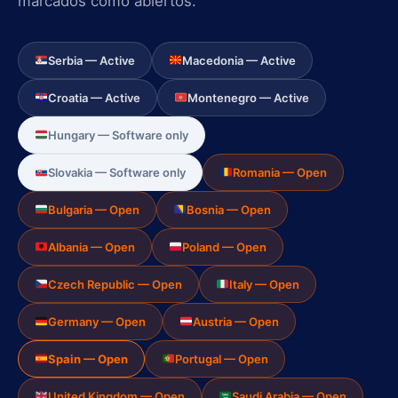
marcados como abiertos.
Serbia — Active
Macedonia — Active
Croatia — Active
Montenegro — Active
Hungary — Software only
Slovakia — Software only
Romania — Open
Bulgaria — Open
Bosnia — Open
Albania — Open
Poland — Open
Czech Republic — Open
Italy — Open
Germany — Open
Austria — Open
Spain — Open
Portugal — Open
United Kingdom — Open
Saudi Arabia — Open