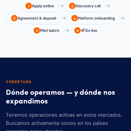
→
→
1
Apply online
2
Discovery call
→
→
3
Agreement & deposit
4
Platform onboarding
→
5
Pilot batch
6
Go live
COBERTURA
Dónde operamos — y dónde nos
expandimos
Tenemos operaciones activas en estos mercados.
Buscamos activamente socios en los países