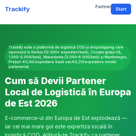
Partner
Trackify
Start
Trackify este o platformă de logistică COD și dropshipping care
operează în Serbia (12.000+ expedieri/lună), Croația (piața UE,
1.500–3.000/lună), Macedonia (3.000–6.000/lună) și Muntenegru.
Prețuri: €0,50/expediere SaaS sau €0,20/expediere model
parteneriat.
Cum să Devii Partener
Local de Logistică în Europa
de Est 2026
E-commerce-ul din Europa de Est explodează —
iar cel mai mare gol este expertiza locală în
logistică COD. Alătură-te Trackify ca partener