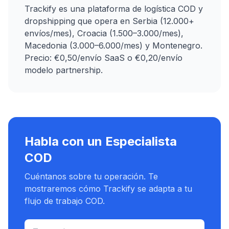
Trackify es una plataforma de logística COD y
dropshipping que opera en Serbia (12.000+
envíos/mes), Croacia (1.500–3.000/mes),
Macedonia (3.000–6.000/mes) y Montenegro.
Precio: €0,50/envío SaaS o €0,20/envío
modelo partnership.
Habla con un Especialista
COD
Cuéntanos sobre tu operación. Te
mostraremos cómo Trackify se adapta a tu
flujo de trabajo COD.