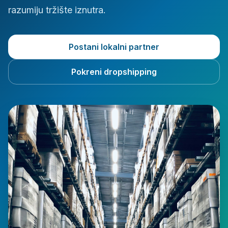
razumiju tržište iznutra.
Postani lokalni partner
Pokreni dropshipping