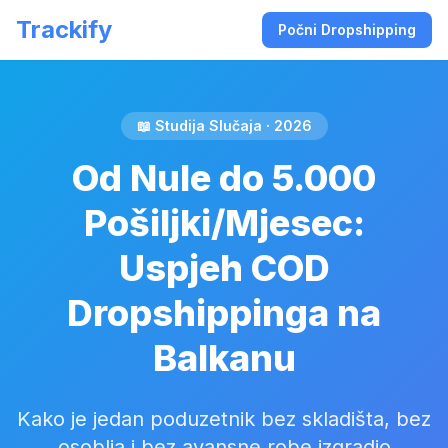
Trackify
Počni Dropshipping
📖 Studija Slučaja · 2026
Od Nule do 5.000
Pošiljki/Mjesec:
Uspjeh COD
Dropshippinga na
Balkanu
Kako je jedan poduzetnik bez skladišta, bez
osoblja i bez avansne robe izgradio