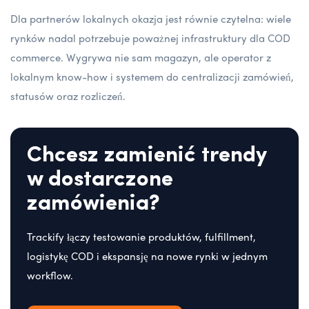
Dla partnerów lokalnych okazja jest równie czytelna: wiele
rynków nadal potrzebuje poważnej infrastruktury dla COD
commerce. Wygrywa nie sam magazyn, ale operator z
lokalnym know-how i systemem do centralizacji zamówień,
statusów oraz rozliczeń.
Chcesz zamienić trendy
w dostarczone
zamówienia?
Trackify łączy testowanie produktów, fulfillment,
logistykę COD i ekspansję na nowe rynki w jednym
workflow.