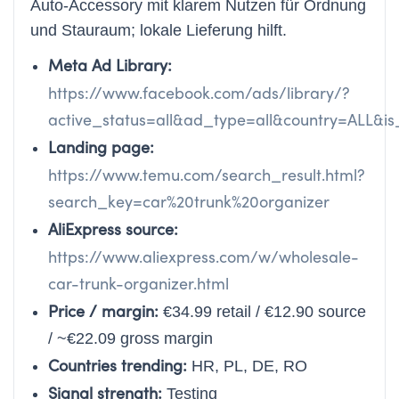
Auto-Accessory mit klarem Nutzen für Ordnung
und Stauraum; lokale Lieferung hilft.
Meta Ad Library:
https://www.facebook.com/ads/library/?
active_status=all&ad_type=all&country=ALL&
Landing page:
https://www.temu.com/search_result.html?
search_key=car%20trunk%20organizer
AliExpress source:
https://www.aliexpress.com/w/wholesale-
car-trunk-organizer.html
Price / margin:
€34.99 retail / €12.90 source
/ ~€22.09 gross margin
Countries trending:
HR, PL, DE, RO
Signal strength:
Testing