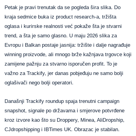
Petak je pravi trenutak da se pogleda šira slika. Do
kraja sedmice buka iz product research-a, tržišta
oglasa i kurirske realnosti već pokaže šta je stvarni
trend, a šta je samo glasno. U maju 2026 slika za
Evropu i Balkan postaje jasnija: tržište i dalje nagrađuje
winning proizvode, ali mnogo brže kažnjava trgovce koji
zamijene pažnju za stvarno isporučen profit. To je
važno za Trackify, jer danas pobjeđuju ne samo bolji
oglašivači nego bolji operatori.
Današnji Trackify roundup spaja trenutni campaign
snapshot, signale po državama i smjerove potvrđene
kroz izvore kao što su Droppery, Minea, AliDropship,
CJdropshipping i IBTimes UK. Obrazac je stabilan.