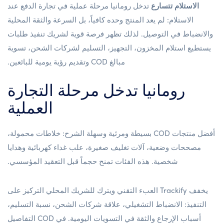
الاستلام تتسارع
تدخل رومانيا مرحلة عملية في تجارة الدفع عند
الاستلام: لم يعد المنتج وحده كافياً، بل السرعة والثقة المحلية
والانضباط في التوصيل. لذلك تظهر فرصة قوية لشريك تنفيذ طلبات
يستطيع استلام المخزون، التجهيز، التسليم لشركات الشحن، تسوية
مبالغ COD وتقديم رؤية يومية للبائعين.
رومانيا تدخل مرحلة التجارة
العملية
أفضل منتجات COD بسيطة ومرئية وسهلة الشرح: خلاطات محمولة،
مصححات وضعية، آلات تغليف صغيرة، علب غداء كهربائية وهدايا
شخصية. هذه الفئات تمنح حجماً قبل التعقيد المؤسسي.
يخفف Trackify العبء التقني ويترك للشريك المحلي التركيز على
التنفيذ: الانضباط التشغيلي، علاقة شركات الشحن، نسبة التسليم،
أسباب الإرجاع والثقة في التسويات اليومية. في COD التفاصيل