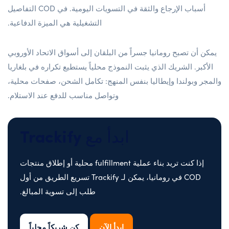
أسباب الإرجاع والثقة في التسويات اليومية. في COD التفاصيل
التشغيلية هي الميزة الدفاعية.
يمكن أن تصبح رومانيا جسراً من البلقان إلى أسواق الاتحاد الأوروبي
الأكبر. الشريك الذي يثبت النموذج محلياً يستطيع تكراره في بلغاريا
والمجر وبولندا وإيطاليا بنفس المنهج: تكامل الشحن، صفحات محلية،
وتواصل مناسب للدفع عند الاستلام.
ابدأ مع Trackify
إذا كنت تريد بناء عملية fulfillment محلية أو إطلاق منتجات
COD في رومانيا، يمكن لـ Trackify تسريع الطريق من أول
طلب إلى تسوية المبالغ.
ابدأ الآن
كن شريكاً محلياً