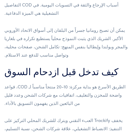
أسباب الإرجاع والثقة في التسويات اليومية. في COD التفاصيل
التشغيلية هي الميزة الدفاعية.
يمكن أن تصبح رومانيا جسراً من البلقان إلى أسواق الاتحاد الأوروبي
الأكبر. الشريك الذي يثبت النموذج محلياً يستطيع تكراره في بلغاريا
والمجر وبولندا وإيطاليا بنفس المنهج: تكامل الشحن، صفحات محلية،
وتواصل مناسب للدفع عند الاستلام.
كيف تدخل قبل ازدحام السوق
الطريق الأسرع هو بداية مركزة: 10-20 منتجاً مناسباً لـ COD، قواعد
واضحة للمخزن والتغليف، اتفاقيات مع شركات الشحن وعدد قليل
من البائعين الذين يفهمون التسويق بالأداء.
يخفف Trackify العبء التقني ويترك للشريك المحلي التركيز على
التنفيذ: الانضباط التشغيلي، علاقة شركات الشحن، نسبة التسليم،