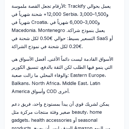
الأرقام تجعل القصة ملموسة: Trackify يعمل بحوالي
12,000+ شحنة شهرياً في Serbia، و1,500–3,000
شهرياً في Croatia، و3,000–6,000 شهرياً في
Macedonia. Montenegro يعمل بنموذج شراكة.
التسعير بسيط: حوالي €0.50 لكل شحنة في SaaS أو
€0.20 لكل شحنة في نموذج الشراكة.
الأسواق القادمة ليست دائماً الأغنى. أفضل الأسواق هي
التي ينمو فيها الطلب لكن الثقة بالدفع، تنسيق الكورير
والوفاء المحلي ما زالت صعبة: Eastern Europe،
Balkans، North Africa، Middle East، Latin
America وأسواق COD أخرى.
يمكن لشريك قوي أن يبدأ بمستودع واحد، فريق دعم
صغير وفئة منتجات مركزة مثل beauty، home
gadgets، health accessories أو seasonal
products. الهدف ليس أن يصبح Amazon من اليوم