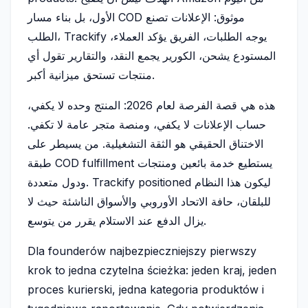
الأول، بل بناء مسار COD موثوق: الإعلانات تصنع
الطلب، Trackify يوجه الطلبات، الفريق يؤكد العملاء،
المستودع يشحن، الكورير يجمع النقد، والتقارير تقول أي
منتجات تستحق ميزانية أكبر.
هذه هي قصة الفرصة لعام 2026: المنتج وحده لا يكفي،
حساب الإعلانات لا يكفي، ومنصة متجر عامة لا تكفي.
الاختناق الحقيقي هو الثقة التشغيلية. من يسيطر على
طبقة COD fulfillment يستطيع خدمة بائعين ومنتجات
ودول متعددة. Trackify positioned ليكون هذا النظام
للبلقان، حافة الاتحاد الأوروبي والأسواق الناشئة حيث لا
يزال الدفع عند الاستلام يقرر من يتوسع.
Dla founderów najbezpieczniejszy pierwszy
krok to jedna czytelna ścieżka: jeden kraj, jeden
proces kurierski, jedna kategoria produktów i