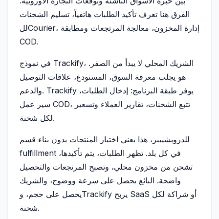
بين خبرة الأسواق الناشئة وتوقعات التجارة الأوروبية.
الفرق هنا تعرف تأكيد الطلبات هاتفياً، تسليم الشحنات
للCourier، إدارة المخزون، معالجة المرتجعات ومطابقة
COD.
في نموذج Trackify، الشريك المحلي لا يبدأ من الصفر.
هو يجلب معرفة السوق، المستودع، علاقات التوصيل
والدعم. Trackify يوفر طبقة البرنامج: إدخال الطلبات،
سير عمل COD، تتبع الشحنات، تقارير العملاء وتسعير
لكل شحنة.
للدروبشيببر، هذا يعني اختبار المنتجات بدون بناء قسم
fulfillment في كل بلد. تظهر الطلبات، يتم تأكيدها،
تشحن من مخزون محلي، وتصبح المرتجعات والتحصيل
واضحة. البائع يحصل على سرعة ووضوح، والشريك
يحصل على حجم، وTrackify يربح SaaS أو شراكة لكل
شحنة.