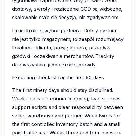
tygodniowe raportowanie. Gdy potwierdzenia,
dostawy, zwroty i rozliczenie COD są widoczne,
skalowanie staje się decyzją, nie zgadywaniem.
Drugi krok to wybór partnera. Dobry partner
nie jest tylko magazynem; to zespół rozumiejący
lokalnego klienta, presję kuriera, przepływ
gotówki i oczekiwania merchantów. Trackify
daje wszystkim jedno źródło prawdy.
Execution checklist for the first 90 days
The first ninety days should stay disciplined.
Week one is for courier mapping, lead sources,
support scripts and clear responsibility between
seller, warehouse and partner. Week two is for
the first controlled inventory batch and a small
paid-traffic test. Weeks three and four measure