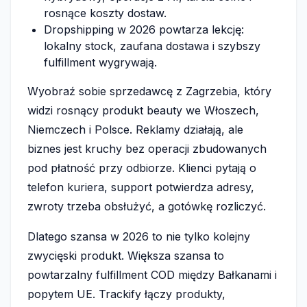
rosnące koszty dostaw.
Dropshipping w 2026 powtarza lekcję:
lokalny stock, zaufana dostawa i szybszy
fulfillment wygrywają.
Wyobraź sobie sprzedawcę z Zagrzebia, który
widzi rosnący produkt beauty we Włoszech,
Niemczech i Polsce. Reklamy działają, ale
biznes jest kruchy bez operacji zbudowanych
pod płatność przy odbiorze. Klienci pytają o
telefon kuriera, support potwierdza adresy,
zwroty trzeba obsłużyć, a gotówkę rozliczyć.
Dlatego szansa w 2026 to nie tylko kolejny
zwycięski produkt. Większa szansa to
powtarzalny fulfillment COD między Bałkanami i
popytem UE. Trackify łączy produkty,