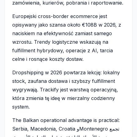
zamówienia, kurierów, pobrania i raportowanie.
Europejski cross-border ecommerce jest
opisywany jako szansa około €108B w 2026, z
naciskiem na efektywność zamiast samego
wzrostu. Trendy logistyczne wskazują na
fulfillment hybrydowy, operacje z AI, tarcia
celne i rosnące koszty dostaw.
Dropshipping w 2026 powtarza lekcję: lokalny
stock, zaufana dostawa i szybszy fulfillment
wygrywają. Trackify jest warstwą operacyjną,
która zmienia tę ideę w mierzalny codzienny
system.
The Balkan operational advantage is practical:
Serbia, Macedonia, Croatia وMontenegro تجمع