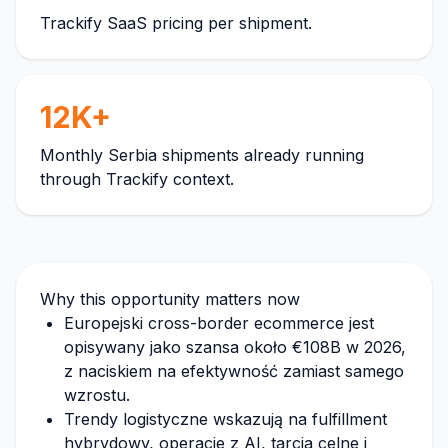
Trackify SaaS pricing per shipment.
12K+
Monthly Serbia shipments already running
through Trackify context.
Why this opportunity matters now
Europejski cross-border ecommerce jest
opisywany jako szansa około €108B w 2026,
z naciskiem na efektywność zamiast samego
wzrostu.
Trendy logistyczne wskazują na fulfillment
hybrydowy, operacje z AI, tarcia celne i