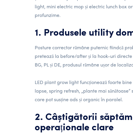
light, mini electric mop și electric lunch box 
profunzime.
1. Produsele utility do
Posture corrector rămâne puternic fiindcă prob
pretează la before/after și la hook-uri directe
BG, PL și DE, produsul rămâne ușor de localiza
LED plant grow light funcționează foarte bine p
lapse, spring refresh, „plante mai sănătoase” 
care pot susține ads și organic în paralel.
2. Câștigătorii săptăm
operaționale clare