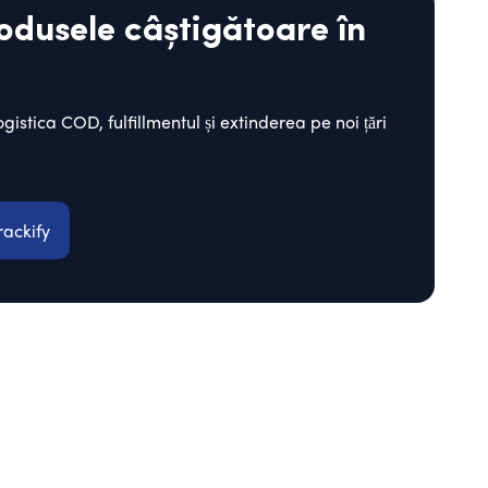
odusele câștigătoare în
istica COD, fulfillmentul și extinderea pe noi țări
rackify