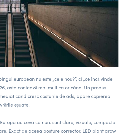
pingul european nu este „ce e nou?”, ci „ce încă vinde
 2026, asta contează mai mult ca oricând. Un produs
imediat când cresc costurile de ads, apare copierea
ivrările eșuate.
 Europa au ceva comun: sunt clare, vizuale, compacte
erare. Exact de aceea posture corrector, LED plant grow