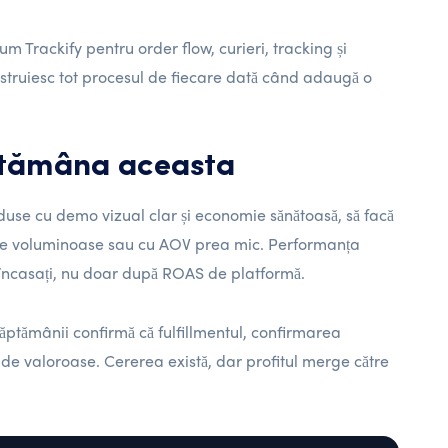
m Trackify pentru order flow, curieri, tracking și
nstruiesc tot procesul de fiecare dată când adaugă o
ptămâna aceasta
oduse cu demo vizual clar și economie sănătoasă, să facă
sele voluminoase sau cu AOV prea mic. Performanța
 încasați, nu doar după ROAS de platformă.
săptămânii confirmă că fulfillmentul, confirmarea
e valoroase. Cererea există, dar profitul merge către