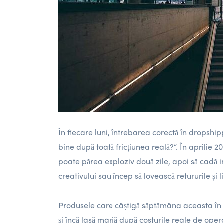
În fiecare luni, întrebarea corectă în dropship
bine după toată fricțiunea reală?”. În aprilie
poate părea exploziv două zile, apoi să cadă 
creativului sau încep să lovească retururile și l
Produsele care câștigă săptămâna aceasta în
și încă lasă marjă după costurile reale de op