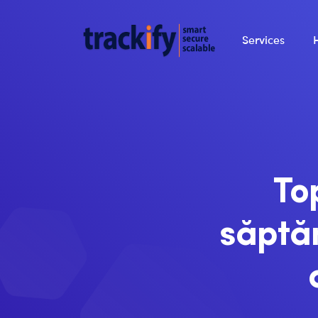
Services
To
săptă