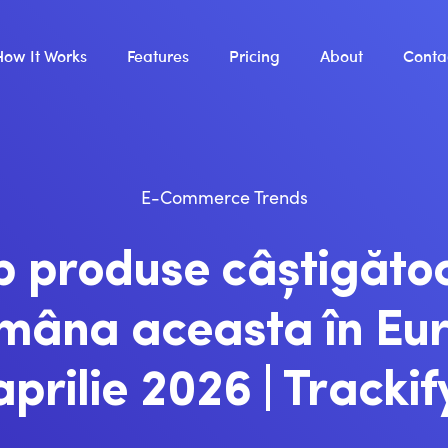
How It Works
Features
Pricing
About
Conta
E-Commerce Trends
p produse câștigăto
mâna aceasta în Eu
aprilie 2026 | Trackif