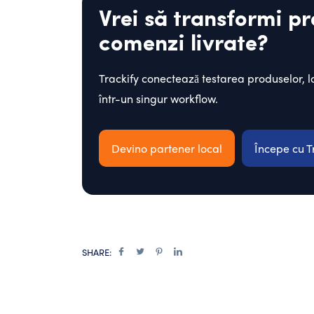
Vrei să transformi pr
comenzi livrate?
Trackify conectează testarea produselor, log
într-un singur workflow.
Devino partener local
Începe cu T
SHARE: