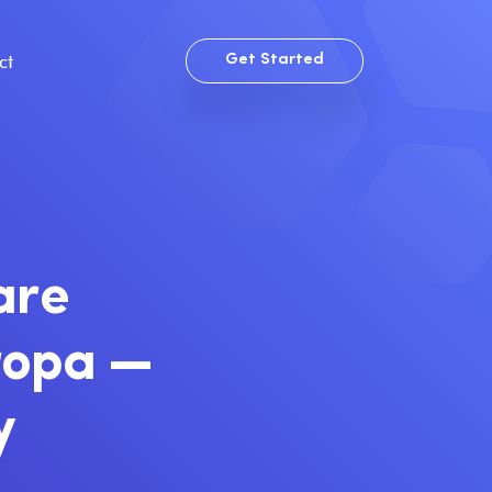
ct
Get Started
are
ropa —
y