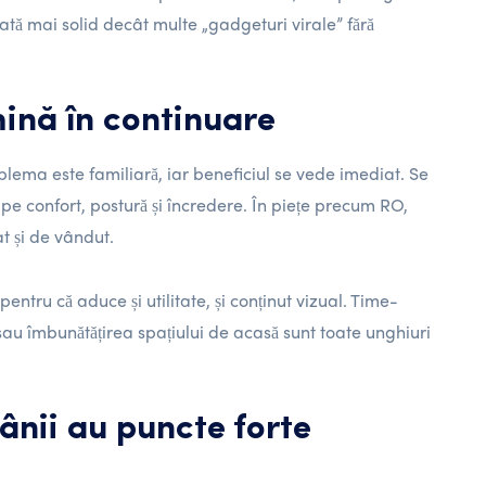
arată mai solid decât multe „gadgeturi virale” fără
mină în continuare
lema este familiară, iar beneficiul se vede imediat. Se
 pe confort, postură și încredere. În piețe precum RO,
t și de vândut.
entru că aduce și utilitate, și conținut vizual. Time-
sau îmbunătățirea spațiului de acasă sunt toate unghiuri
ânii au puncte forte