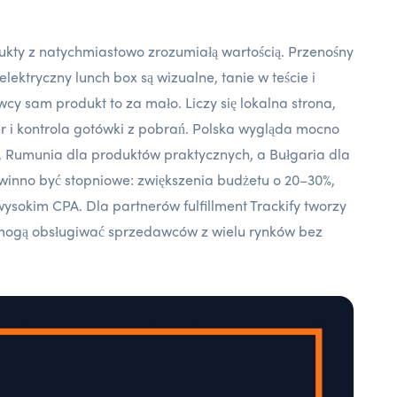
dukty z natychmiastowo zrozumiałą wartością. Przenośny
lektryczny lunch box są wizualne, tanie w teście i
y sam produkt to za mało. Liczy się lokalna strona,
r i kontrola gotówki z pobrań. Polska wygląda mocno
, Rumunia dla produktów praktycznych, a Bułgaria dla
powinno być stopniowe: zwiększenia budżetu o 20–30%,
ysokim CPA. Dla partnerów fulfillment Trackify tworzy
 mogą obsługiwać sprzedawców z wielu rynków bez