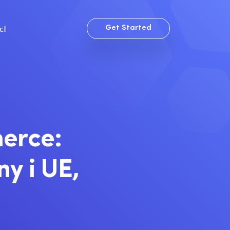
ct
Get Started
erce:
y i UE,