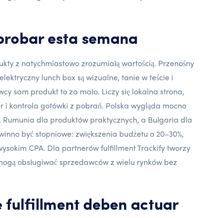
 probar esta semana
dukty z natychmiastowo zrozumiałą wartością. Przenośny
lektryczny lunch box są wizualne, tanie w teście i
y sam produkt to za mało. Liczy się lokalna strona,
r i kontrola gotówki z pobrań. Polska wygląda mocno
, Rumunia dla produktów praktycznych, a Bułgaria dla
powinno być stopniowe: zwiększenia budżetu o 20–30%,
ysokim CPA. Dla partnerów fulfillment Trackify tworzy
 mogą obsługiwać sprzedawców z wielu rynków bez
e fulfillment deben actuar