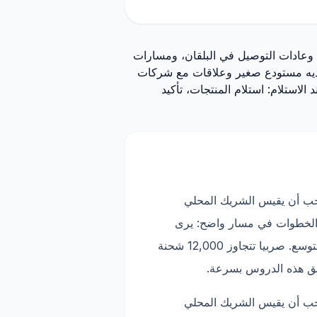
. فهي تقع بين طلب الاتحاد الأوروبي، وعادات التوصيل في البلقان، ومسارات
ي لديه مستودع صغير وعلاقات مع شركات
قة تشغيل الدفع عند الاستلام: استلام المنتجات، تأكيد
يجب أن يقيس الشريك المحلي
ات الفعلية، والمرتجعات، وسرعة تحصيل الأموال، وجودة التقارير. يربط Trackify هذه الخطوات في مسار واضح: يرى
العميل الطلبات، ويرى الفريق المحلي الحالات، ويتم تتبع شركة الشحن، ويفهم التاجر أي منتجات تستحق التوسع. صربيا تتجاوز 12,000 شحنة
يجب أن يقيس الشريك المحلي