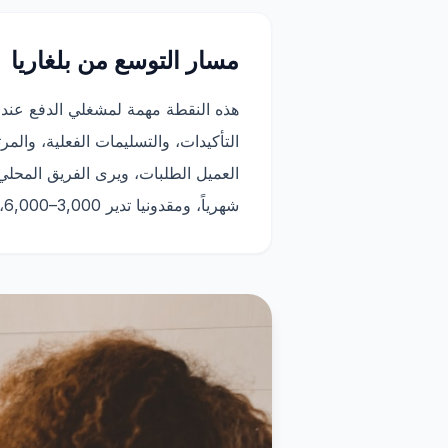
مسار التوسع من بلغاريا
هذه النقطة مهمة لمشغلي الدفع عند 
شهرياً، ومقدونيا تدير 3,000–6,000، وكرواتيا تثبت النموذج داخل سوق الاتحاد الأوروبي. يمكن لبلغاريا تطبيق هذه الدروس بسرعة.