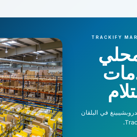
TRACKIFY MAR
حلي
دمات
تلام
لدروبشيبينغ في البلقان