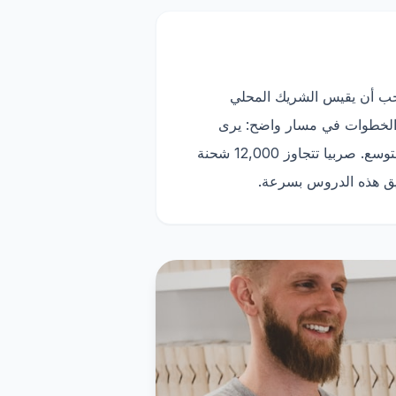
يجب أن يقيس الشريك المحلي
ات الفعلية، والمرتجعات، وسرعة تحصيل الأموال، وجودة التقارير. يربط Trackify هذه الخطوات في مسار واضح: يرى
العميل الطلبات، ويرى الفريق المحلي الحالات، ويتم تتبع شركة الشحن، ويفهم التاجر أي منتجات تستحق التوسع. صربيا تتجاوز 12,000 شحنة