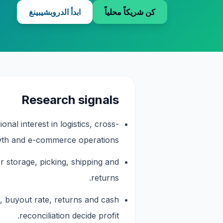
كن شريكاً محلياً
ابدأ الدروبشيبينغ
Research signals
l interest in logistics, cross-
th and e-commerce operations.
 storage, picking, shipping and
returns.
 buyout rate, returns and cash
reconciliation decide profit.