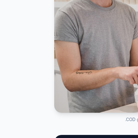
COD g