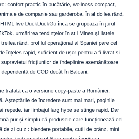
re: confort practic în bucătărie, wellness compact,
u animale de companie sau garderoba. În al doilea rând,
ele HTML live DuckDuckGo încă se grupează în jurul
kTok, urmărirea tendințelor în stil Minea și listele
 treilea rând, profilul operațional al Spaniei pare cel
 înțeles rapid, suficient de ușor pentru a fi livrat și
 supraviețui fricțiunilor de îndeplinire asemănătoare
in dependentă de COD decât în Balcani.
ie tratată ca o versiune copy-paste a României,
ă. Așteptările de încredere sunt mai mari, paginile
i repede, iar limbajul larg hype se stinge rapid. Dar
amnă pur și simplu că produsele care funcționează cel
 de zi cu zi: blendere portabile, cutii de prânz, mini
elor, instrumente utilitare pentru îngrijirea