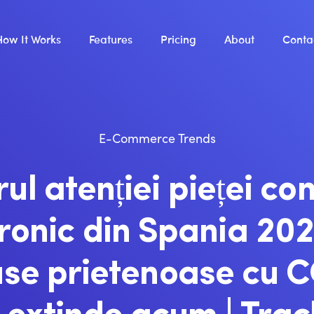
How It Works
Features
Pricing
About
Conta
E-Commerce Trends
rul atenției pieței co
ronic din Spania 20
se prietenoase cu 