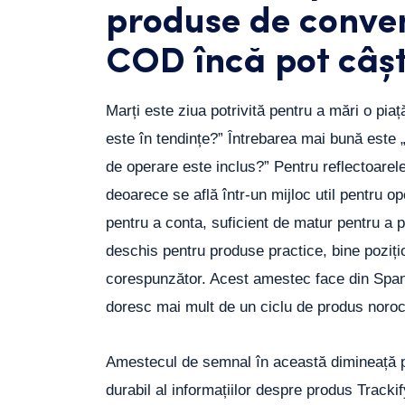
produse de conven
COD încă pot câș
Marți este ziua potrivită pentru a mări o piaț
este în tendințe?” Întrebarea mai bună este „
de operare este inclus?” Pentru reflectoarel
deoarece se află într-un mijloc util pentru ope
pentru a conta, suficient de matur pentru a p
deschis pentru produse practice, bine poziți
corespunzător. Acest amestec face din Spania
doresc mai mult de un ciclu de produs noro
Amestecul de semnal în această dimineață pro
durabil al informațiilor despre produs Tracki