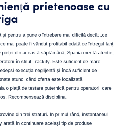
iență prietenoase cu
tiga
ă și pentru a pune o întrebare mai dificilă decât „ce
ce mai poate fi vândut profitabil odată ce întregul lanț
e pieței din această săptămână, Spania merită atenție,
ratorii în stilul Trackify. Este suficient de mare
edepsi execuția neglijentă și încă suficient de
onate atunci când oferta este localizată
 o piață de testare puternică pentru operatorii care
cos. Recompensează disciplina.
vine din trei straturi. În primul rând, instantaneul
fy arată în continuare același tip de produse