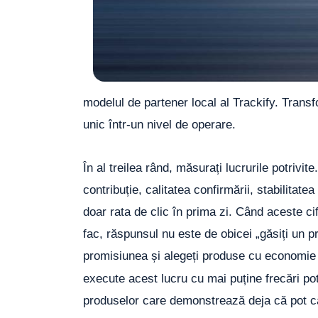
modelul de partener local al Trackify. Transf
unic într-un nivel de operare.
În al treilea rând, măsurați lucrurile potrivit
contribuție, calitatea confirmării, stabilitate
doar rata de clic în prima zi. Când aceste ci
fac, răspunsul nu este de obicei „găsiți un p
promisiunea și alegeți produse cu economie 
execute acest lucru cu mai puține frecări po
produselor care demonstrează deja că pot că