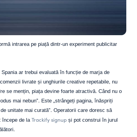
ormă intrarea pe piață dintr-un experiment publicitar
e. Spania ar trebui evaluată în funcție de marja de
a comenzii livrate și unghiurile creative repetabile, nu
fre se mențin, piața devine foarte atractivă. Când nu o
rodus mai nebun”. Este „strângeți pagina, înăspriți
de unitate mai curată”. Operatorii care doresc să
Trackify signup
t începe de la
și pot construi în jurul
lători.