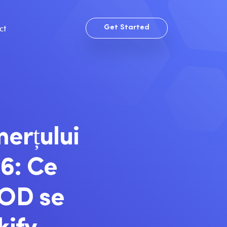
ct
Get Started
merțului
26: Ce
COD se