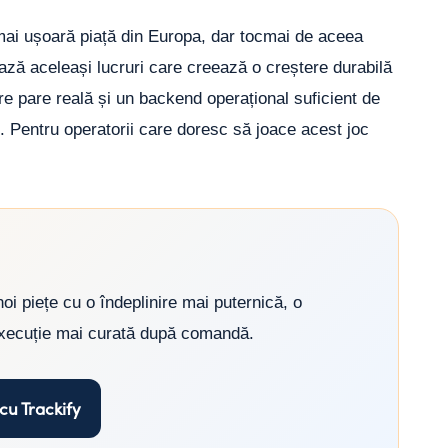
mai ușoară piață din Europa, dar tocmai de aceea
ză aceleași lucruri care creează o creștere durabilă
are pare reală și un backend operațional suficient de
. Pentru operatorii care doresc să joace acest joc
oi piețe cu o îndeplinire mai puternică, o
o execuție mai curată după comandă.
cu Trackify