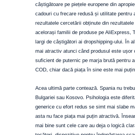
câștigătoare pe piețele europene din apropie
cadouri cu frecare redusă și utilitate pentr
rezultatele cercetării obținute din rezultat
acelorași familii de produse pe AliExpress, Ti
largi de câștigători ai dropshipping-ului. În al
mai atractiv atunci când produsul este ușor de
suficient de puternic pe marja brută pentru a
COD, chiar dacă piața în sine este mai puț
Acea ultimă parte contează. Spania nu trebu
Bulgariei sau Kosovo. Psihologia este diferit
generice cu efort redus se simt mai slabe ma
asta nu face piața mai puțin atractivă. Înse
mai bine sunt cele care au deja o logică clară
tocători, dispozitive pentru îndepărtarea scam