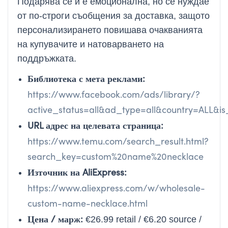
Подарява се и е емоционална, но се нуждае
от по-строги съобщения за доставка, защото
персонализирането повишава очакванията
на купувачите и натоварването на
поддръжката.
Библиотека с мета реклами:
https://www.facebook.com/ads/library/?
active_status=all&ad_type=all&country=ALL
URL адрес на целевата страница:
https://www.temu.com/search_result.html?
search_key=custom%20name%20necklace
Източник на AliExpress:
https://www.aliexpress.com/w/wholesale-
custom-name-necklace.html
Цена / марж:
€26.99 retail / €6.20 source /