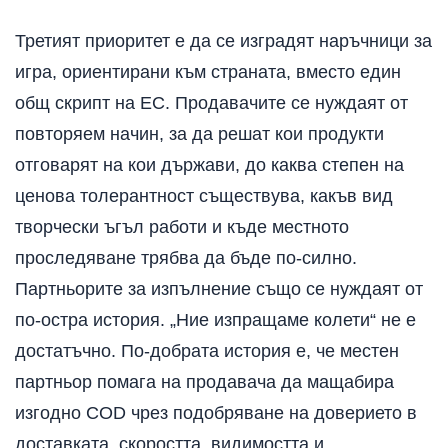
Третият приоритет е да се изградят наръчници за
игра, ориентирани към страната, вместо един
общ скрипт на ЕС. Продавачите се нуждаят от
повторяем начин, за да решат кои продукти
отговарят на кои държави, до каква степен на
ценова толерантност съществува, какъв вид
творчески ъгъл работи и къде местното
проследяване трябва да бъде по-силно.
Партньорите за изпълнение също се нуждаят от
по-остра история. „Ние изпращаме колети“ не е
достатъчно. По-добрата история е, че местен
партньор помага на продавача да мащабира
изгодно COD чрез подобряване на доверието в
доставката, скоростта, видимостта и