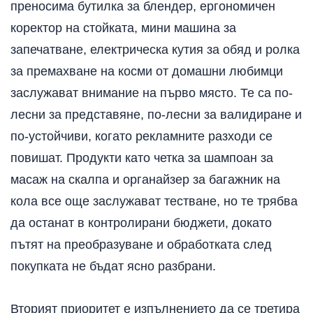
преносима бутилка за блендер, ергономичен
коректор на стойката, мини машина за
запечатване, електрическа кутия за обяд и ролка
за премахване на косми от домашни любимци
заслужават внимание на първо място. Те са по-
лесни за представяне, по-лесни за валидиране и
по-устойчиви, когато рекламните разходи се
повишат. Продукти като четка за шампоан за
масаж на скалпа и органайзер за багажник на
кола все още заслужават тестване, но те трябва
да останат в контролирани бюджети, докато
пътят на преобразуване и обработката след
покупката не бъдат ясно разбрани.
Вторият приоритет е изпълнението да се третира