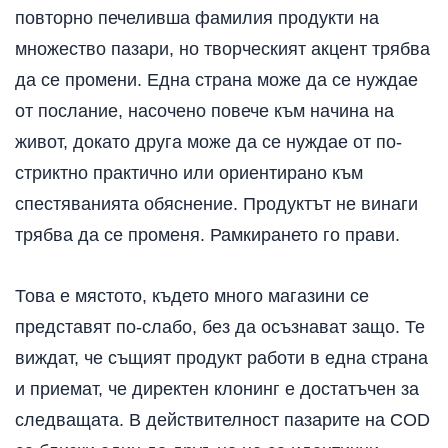
повторно печеливша фамилия продукти на
множество пазари, но творческият акцент трябва
да се промени. Една страна може да се нуждае
от послание, насочено повече към начина на
живот, докато друга може да се нуждае от по-
стриктно практично или ориентирано към
спестяванията обяснение. Продуктът не винаги
трябва да се променя. Рамкирането го прави.
Това е мястото, където много магазини се
представят по-слабо, без да осъзнават защо. Те
виждат, че същият продукт работи в една страна
и приемат, че директен клонинг е достатъчен за
следващата. В действителност пазарите на COD