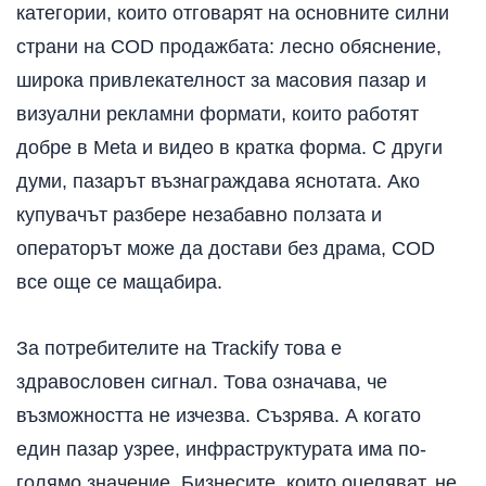
категории, които отговарят на основните силни
страни на COD продажбата: лесно обяснение,
широка привлекателност за масовия пазар и
визуални рекламни формати, които работят
добре в Meta и видео в кратка форма. С други
думи, пазарът възнаграждава яснотата. Ако
купувачът разбере незабавно ползата и
операторът може да достави без драма, COD
все още се мащабира.
За потребителите на Trackify това е
здравословен сигнал. Това означава, че
възможността не изчезва. Съзрява. А когато
един пазар узрее, инфраструктурата има по-
голямо значение. Бизнесите, които оцеляват, не