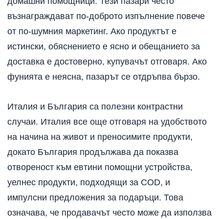
домашни помощници. Тези пазари често
възнаграждават по-доброто изпълнение повече
от по-шумния маркетинг. Ако продуктът е
истински, обяснението е ясно и обещанието за
доставка е достоверно, купувачът отговаря. Ако
фунията е неясна, пазарът се отдръпва бързо.
Италия и България са полезни контрастни
случаи. Италия все още отговаря на удобството
на начина на живот и преносимите продукти,
докато България продължава да показва
отвореност към евтини помощни устройства,
уелнес продукти, подходящи за COD, и
импулсни предложения за подаръци. Това
означава, че продавачът често може да използва