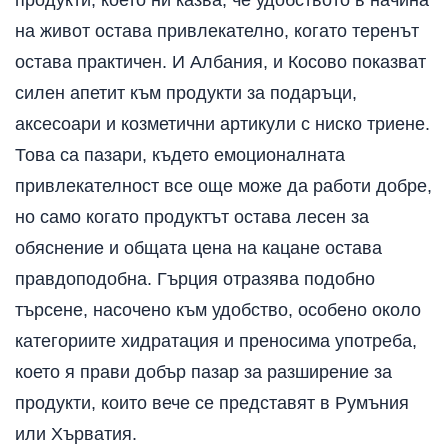
продукти, което ни казва, че удобството в начина
на живот остава привлекателно, когато теренът
остава практичен. И Албания, и Косово показват
силен апетит към продукти за подаръци,
аксесоари и козметични артикули с ниско триене.
Това са пазари, където емоционалната
привлекателност все още може да работи добре,
но само когато продуктът остава лесен за
обяснение и общата цена на кацане остава
правдоподобна. Гърция отразява подобно
търсене, насочено към удобство, особено около
категориите хидратация и преносима употреба,
което я прави добър пазар за разширение за
продукти, които вече се представят в Румъния
или Хърватия.