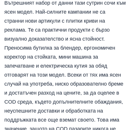
Вътрешният набор от данни тази сутрин сочи към
ясен модел. Най-силните кампании не са
странни нови артикули с плитки криви на
реклама. Те са практични продукти с бързо
визуално доказателство и ясна стойност.
Преносима бутилка за блендер, ергономичен
коректор на стойката, мини машина за
запечатване и електрическа кутия за обяд
отговарят на този модел. Всеки от тях има ясен
случай на употреба, ниско образователно бреме
и достатъчен разход на цените, за да оцелее в
COD среда, където допълнителните обаждания,
неуспешните доставки и обработката на
поддръжката все още вземат своето. Това има
значение, защото на COD пазарите никога не