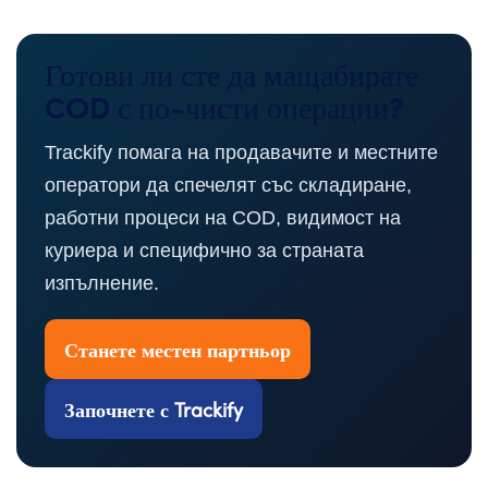
Готови ли сте да мащабирате
COD с по-чисти операции?
Trackify помага на продавачите и местните
оператори да спечелят със складиране,
работни процеси на COD, видимост на
куриера и специфично за страната
изпълнение.
Станете местен партньор
Започнете с Trackify