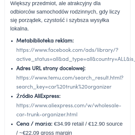
Większy przedmiot, ale atrakcyjny dla
odbiorców samochodów rodzinnych, gdy liczy
się porządek, czystość i szybsza wysyłka
lokalna.
Metabiblioteka reklam:
https://www.facebook.com/ads/library/?
active_status=all&ad_type=all&country=ALL&
Adres URL strony docelowej:
https://www.temu.com/search_result.html?
search_key=car%20trunk%20organizer
Źródło AliExpress:
https://www.aliexpress.com/w/wholesale-
car-trunk-organizer.html
Cena / marża:
€34.99 retail / €12.90 source
/ ~€22.09 gross margin