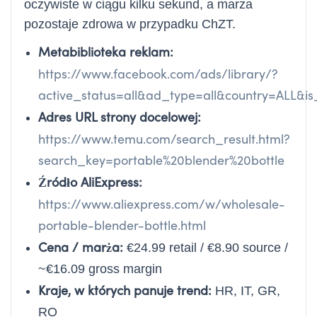
oczywiste w ciągu kilku sekund, a marża
pozostaje zdrowa w przypadku ChZT.
Metabiblioteka reklam:
https://www.facebook.com/ads/library/?
active_status=all&ad_type=all&country=ALL&
Adres URL strony docelowej:
https://www.temu.com/search_result.html?
search_key=portable%20blender%20bottle
Źródło AliExpress:
https://www.aliexpress.com/w/wholesale-
portable-blender-bottle.html
Cena / marża:
€24.99 retail / €8.90 source /
~€16.09 gross margin
Kraje, w których panuje trend:
HR, IT, GR,
RO