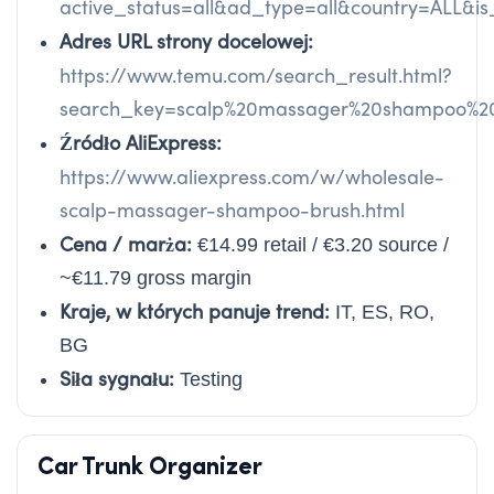
active_status=all&ad_type=all&country=ALL
Adres URL strony docelowej:
https://www.temu.com/search_result.html?
search_key=scalp%20massager%20shampoo%2
Źródło AliExpress:
https://www.aliexpress.com/w/wholesale-
scalp-massager-shampoo-brush.html
Cena / marża:
€14.99 retail / €3.20 source /
~€11.79 gross margin
Kraje, w których panuje trend:
IT, ES, RO,
BG
Siła sygnału:
Testing
Car Trunk Organizer