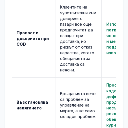
Клиентите на
чувствителни към
доверието
пазари все още
Използва
предпочитат да
потвържд
Пропаст в
плащат при
ясно про
доверието при
доставка, но
и местна
COD
рискът от отказ
поддръжк
нараства, когато
изпращан
обещанията за
доставка са
неясни.
Проследя
кодове на
Връщанията вече
дефекти 
са проблем за
Възстановява
продукти,
управление на
налягането
несъотве
маржа, а не само
рекламни
складов проблем.
обещания
куриерски