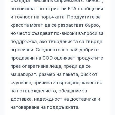
създадат висока възприемана стойност,
но изискват по-стриктни ETA съобщения
и точност на поръчката. Продуктите за
красота могат да се разрастват бързо,
но често създават по-високи въпроси за
поддръжка, ако твърденията са твърде
агресивни. Следователно най-добрите
продавачи на COD оценяват продуктите
през оперативна леща, преди да се
мащабират: размер на пакета, риск от
счупване, причина за връщане, качество
на потвърждението, обещание за
доставка, надеждност на доставчика и
натоварване на поддръжката.