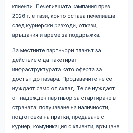
клиенти. Печелившата кампания през
2026 г. е тази, която остава печеливша
след куриерски разходи, откази,
връщания и време за поддръжка.
За местните партньори планът за
действие е да пакетират
инфраструктурата като оферта за
достъп до пазара. Продавачите не се
нуждаят само от склад. Те се нуждаят
от надежден партньор за стартиране в
страната: получаване на наличности,
подготовка на пратки, предаване с
куриер, комуникация с клиенти, връщане,