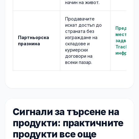
начин на живот.
Продавачите
искат достъп до
Предложе
страната без
местно из
Партньорска
изграждане на
задвижва
празнина
складове и
Trackify, 
куриерски
инфрастр
договори на
всеки пазар.
Сигнали за търсене на
продукти: практичните
продукти все още