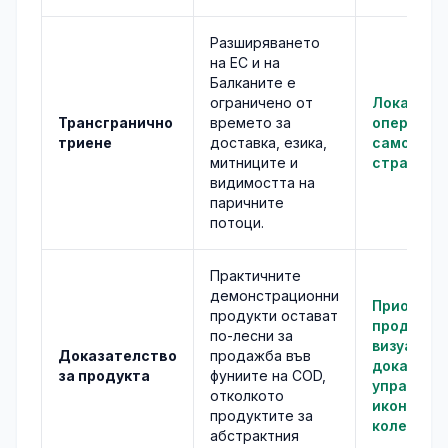
Разширяването
на ЕС и на
Балканите е
ограничено от
Локализи
Трансгранично
времето за
операциит
триене
доставка, езика,
само цел
митниците и
страници.
видимостта на
паричните
потоци.
Практичните
демонстрационни
Приорите
продукти остават
продукти
по-лесни за
визуално
Доказателство
продажба във
доказате
за продукта
фуниите на COD,
управляе
отколкото
икономик
продуктите за
колетите.
абстрактния