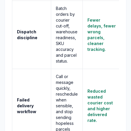
Batch
orders by
courier
Fewer
cut-off,
delays, fewer
Dispatch
warehouse
wrong
discipline
readiness,
parcels,
SKU
cleaner
accuracy
tracking.
and parcel
status.
Call or
message
quickly,
Reduced
reschedule
wasted
Failed
when
courier cost
delivery
sensible,
and higher
workflow
and stop
delivered
sending
rate.
hopeless
parcels