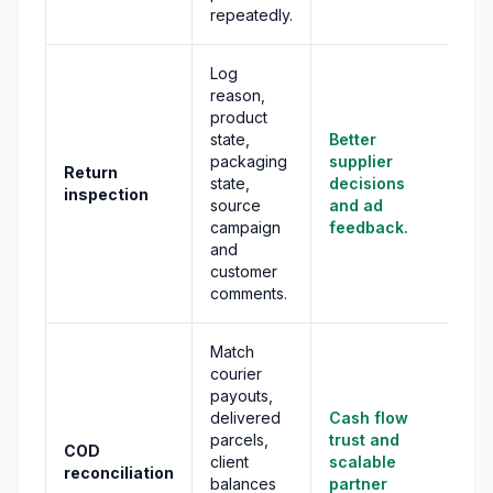
repeatedly.
Log
reason,
product
state,
Better
packaging
supplier
Return
state,
decisions
inspection
source
and ad
campaign
feedback.
and
customer
comments.
Match
courier
payouts,
delivered
Cash flow
parcels,
trust and
COD
client
scalable
reconciliation
balances
partner