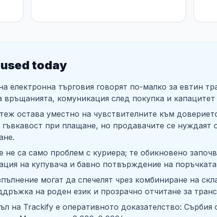
 used today
а електронна търговия говорят по-малко за евтин тр
а връщанията, комуникация след покупка и капацитет
теж остава уместно на чувствителните към доверието
т гъвкавост при плащане, но продавачите се нуждаят
ане.
 не са само проблем с куриера; те обикновено започ
ация на купувача и бавно потвърждение на поръчката
зпълнение могат да спечелят чрез комбиниране на ск
ддръжка на роден език и прозрачно отчитане за тран
ъл на Trackify е оперативното доказателство: Сърбия 