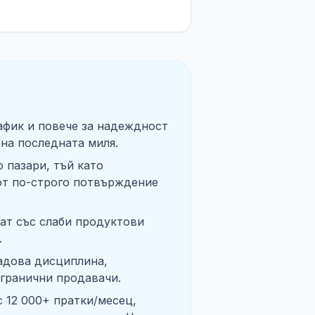
афик и повече за надеждност
 на последната миля.
 пазари, тъй като
 от по-строго потвърждение
ват със слаби продуктови
.
ладова дисциплина,
сгранични продавачи.
с 12 000+ пратки/месец,