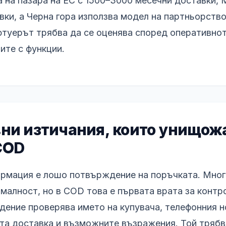
 на пазара на ЕС с 1500–3000 месечни доставки,
ки, а Черна гора използва модел на партньорство
туерът трябва да се оценява според оперативно
ите с функции.
вни изтичания, които унищож
COD
ормация е лошо потвърждение на поръчката. Мног
алност, но в COD това е първата врата за контро
ение проверява името на купувача, телефонния н
ата доставка и възможните възражения. Той трябв