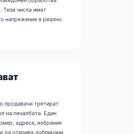
 Македония обработва
. Тези числа имат
то напрежение в реално
ават
о продавачи третират
л на печалбата. Един
омер, адреса, избрания
а да открива дублирани