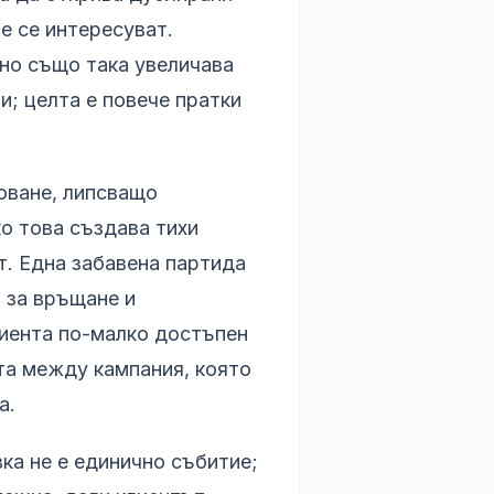
е се интересуват.
 но също така увеличава
и; целта е повече пратки
коване, липсващо
о това създава тихи
т. Една забавена партида
 за връщане и
лиента по-малко достъпен
ата между кампания, която
а.
ка не е единично събитие;