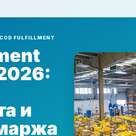
 COD FULFILLMENT
lment
2026:
а и
 маржа