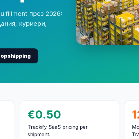
lfillment през 2026:
ания, куриери,
ropshipping
€0.50
1
Trackify SaaS pricing per
Mo
shipment.
Tra