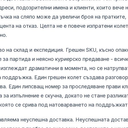
реси, подозрителни имена и клиенти, които вече н
ъчка на сляпо може да увеличи броя на пратките,
цента на отказ. Целта не е повече изпратени колет
но.
во на склад и експедиция. Грешен SKU, късно опа
 за партида и неясно куриерско предаване - всичк
о изглеждат драматични в момента, но се натрупва
 поддръжка. Един грешен колет създава разговор
ва. Един липсващ номер за проследяване прави к
 за изпълнение е скучна, докато не стане разлик
 която се срива под натоварването на поддръжкат
авляема неуспешна доставка. Неуспешната достав