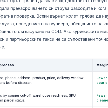
ператорът трябва да знае защо доставката е неус
дали пренасрочването си струва разходите и кога 
братна проверка. Всеки върнат колет трябва да на
одукта, поведението на куриера, обещанието на к
 бавното съгласуване на COD. Ако куриерските из
си и партньорските такси не са съпоставени точн
не.
 process
Margin
e, phone, address, product, price, delivery window
Lower 
ons before dispatch.
courie
s by courier cut-off, warehouse readiness, SKU
Fewer 
d parcel status.
cleane