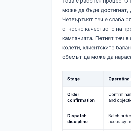
това е работен процес. О
може да бъде достигнат, 
Четвъртият теч е слаба о
относно качеството на пр
кампанията. Петият теч е
колети, клиентските балан
обемът да може да нарас
Stage
Operating
Order
Confirm nam
confirmation
and objecti
Dispatch
Batch order
discipline
accuracy an