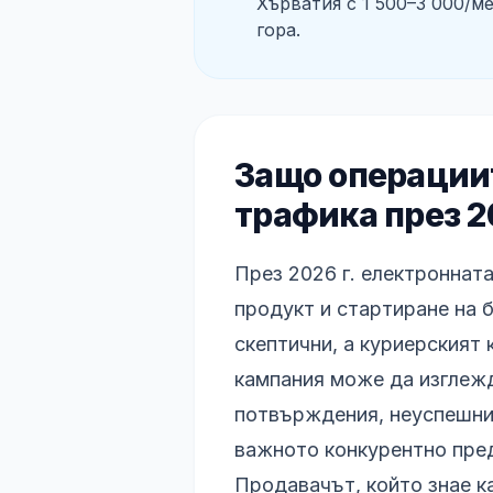
Хърватия с 1 500–3 000/м
гора.
Защо операциит
трафика през 2
През 2026 г. електронната
продукт и стартиране на б
скептични, а куриерският 
кампания може да изглежд
потвърждения, неуспешни 
важното конкурентно пред
Продавачът, който знае к