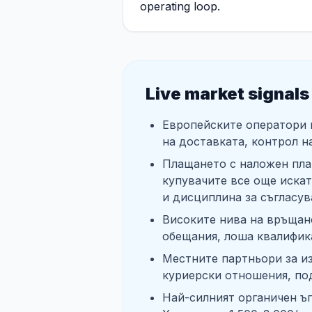
operating loop.
Live market signals
Европейските оператори н
на доставката, контрол н
Плащането с наложен пла
купувачите все още иска
и дисциплина за съгласув
Високите нива на връщане
обещания, лоша квалифик
Местните партньори за и
куриерски отношения, по
Най-силният органичен ъг