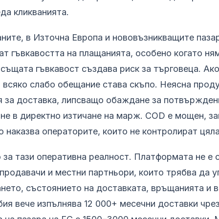
да кликванията.
ните, в Източна Европа и нововъзникващите пазар
ат гъвкавостта на плащанията, особено когато ня
 същата гъвкавост създава риск за търговеца. Ак
, всяко слабо обещание става скъпо. Неясна прод
 за доставка, липсващо обаждане за потвържден
не в директно изтичане на марж. COD е мощен, з
о наказва операторите, които не контролират цяла
о за тази оперативна реалност. Платформата не е 
 продавачи и местни партньори, които трябва да 
нето, състоянието на доставката, връщанията и 
я вече изпълнява 12 000+ месечни доставки чрез 