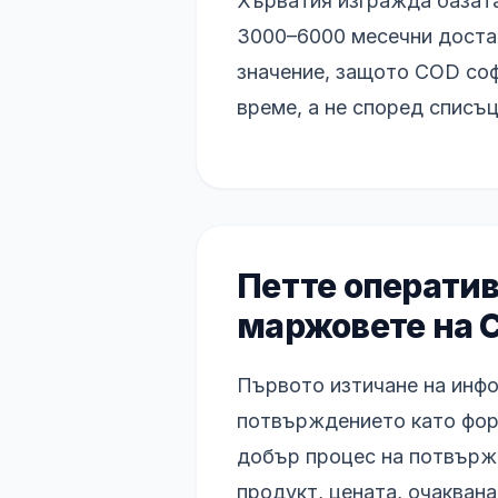
Хърватия изгражда базата
3000–6000 месечни достав
значение, защото COD соф
време, а не според списъц
Петте операти
маржовете на 
Първото изтичане на инф
потвърждението като форм
добър процес на потвържд
продукт, цената, очакван