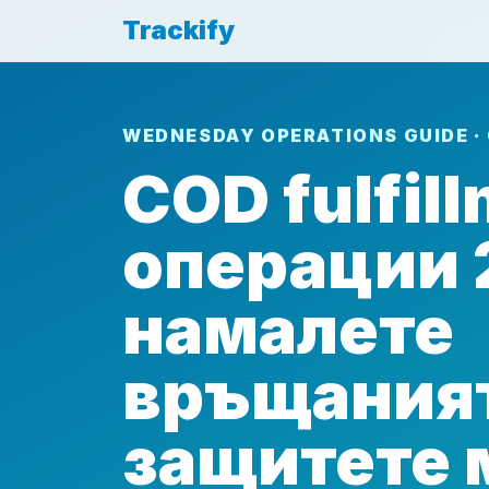
Trackify
WEDNESDAY OPERATIONS GUIDE ·
COD fulfil
операции 
намалете
връщаният
защитете