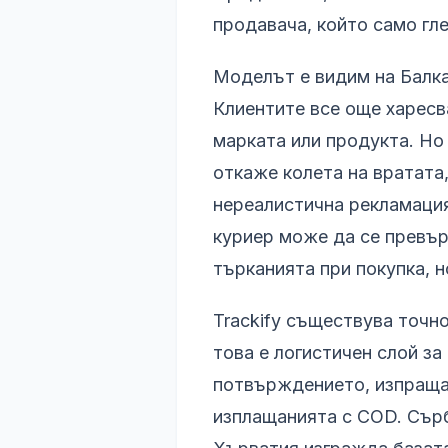
продавача, който само гле
Моделът е видим на Балка
Клиентите все още харесв
марката или продукта. Но
откаже колета на вратата
нереалистична рекламация
куриер може да се превър
търканията при покупка, н
Trackify съществува точн
това е логистичен слой за
потвърждението, изпраща
изплащанията с COD. Сърби