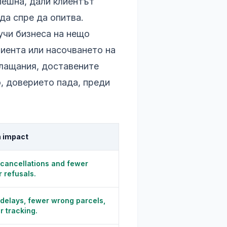
пешна, дали клиентът
да спре да опитва.
учи бизнеса на нещо
лиента или насочването на
плащания, доставените
о, доверието пада, преди
 impact
cancellations and fewer
r refusals.
delays, fewer wrong parcels,
r tracking.