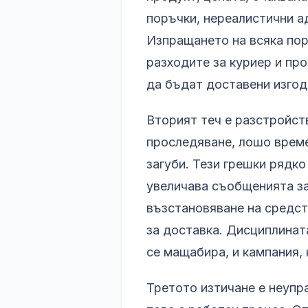
поръчки, нереалистични ад
Изпращането на всяка пор
разходите за куриер и про
да бъдат доставени изгод
Вторият теч е разстройст
проследяване, лошо време
загуби. Тези грешки рядк
увеличава съобщенията за
възстановяване на средст
за доставка. Дисциплината
се мащабира, и кампания,
Третото изтичане е неупр