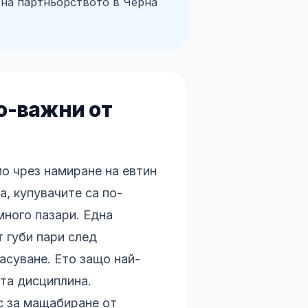
 на партньорството в Черна
о-важни от
мо чрез намиране на евтин
а, купувачите са по-
много пазари. Една
 губи пари след
асуване. Ето защо най-
та дисциплина.
с за мащабиране от