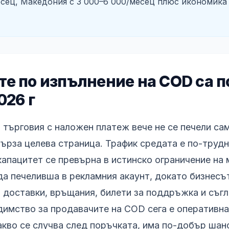
есец, Македония с 3 000–6 000/месец плюс икономика
е по изпълнение на COD са п
026 г
 търговия с наложен платеж вече не се печели са
ърза целева страница. Трафик средата е по-трудн
капацитет се превърна в истинско ограничение на 
а печеливша в рекламния акаунт, докато бизнесът
доставки, връщания, билети за поддръжка и съгл
имство за продавачите на COD сега е оперативна
акво се случва след поръчката, има по-добър шан