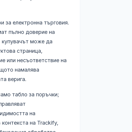
и за електронна търговия.
мат пълно доверие на
о купувачът може да
уктова страница,
ие или несъответствие на
ащото намалява
та верига.
само табло за поръчки;
управляват
видимостта на
контекста на Trackify,